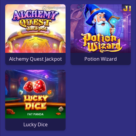
Alchemy Quest Jackpot
Potion Wizard
Lucky Dice