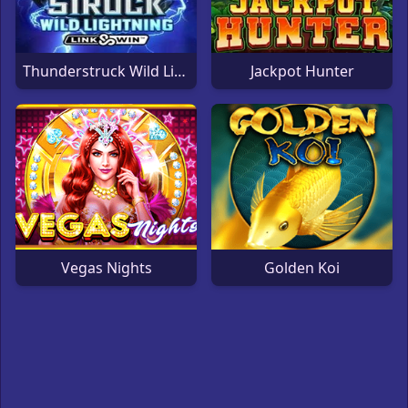
Thunderstruck Wild Lightning
Jackpot Hunter
Vegas Nights
Golden Koi