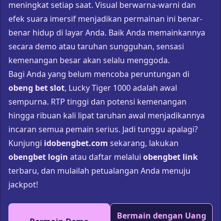
meningkat setiap saat. Visual berwarna-warni dan
efek suara imersif menjadikan permainan ini benar-
benar hidup di layar Anda. Baik Anda memainkannya
secara demo atau taruhan sungguhan, sensasi
kemenangan besar akan selalu menggoda.
Bagi Anda yang belum mencoba peruntungan di
obeng bet slot
, Lucky Tiger 1000 adalah awal
sempurna. RTP tinggi dan potensi kemenangan
hingga ribuan kali lipat taruhan awal menjadikannya
incaran semua pemain serius. Jadi tunggu apalagi?
Kunjungi
idobengbet.com
sekarang, lakukan
obengbet login
atau daftar melalui
obengbet link
terbaru, dan mulailah petualangan Anda menuju
jackpot!
Bermain dengan Uang