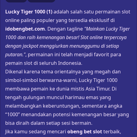
Lucky Tiger 1000 (1)
adalah salah satu permainan slot
online paling populer yang tersedia eksklusif di
idobengbet.com
. Dengan tagline
"Mainkan Lucky Tiger
1000 dan raih kemenangan besar! Slot online terpercaya
dengan jackpot menggiurkan menunggumu di setiap
putaran."
, permainan ini telah menjadi favorit para
pemain slot di seluruh Indonesia.
Dikenal karena tema orientalnya yang megah dan
simbol-simbol berwarna-warni, Lucky Tiger 1000
membawa pemain ke dunia mistis Asia Timur. Di
tengah gulungan muncul harimau emas yang
melambangkan keberuntungan, sementara angka
“1000” menandakan potensi kemenangan besar yang
bisa diraih dalam setiap sesi bermain.
Jika kamu sedang mencari
obeng bet slot
terbaik,